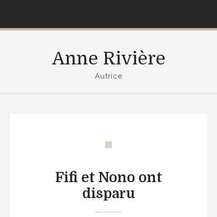
S
k
i
p
Anne Rivière
t
o
Autrice
c
o
n
t
e
n
t
Fifi et Nono ont
disparu