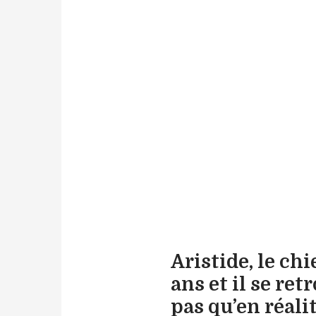
Aristide, le chi
ans et il se re
pas qu’en réali