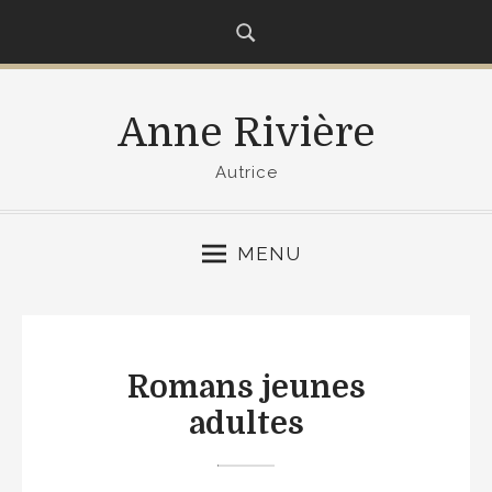
S
k
i
p
Anne Rivière
t
o
Autrice
c
o
n
MENU
t
e
n
t
Romans jeunes
adultes